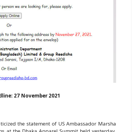
dline: 27 November 2021
riticized the statement of US Ambassador Marsha
ons at the Dhaka Apparel Summit held yesterday.