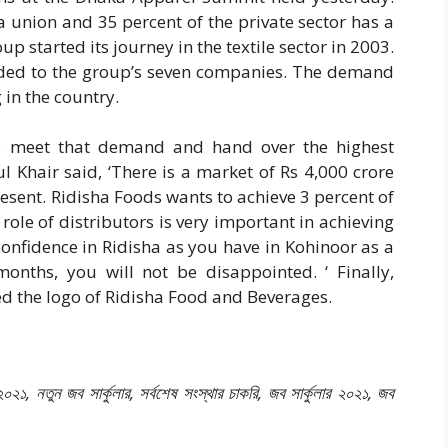
a union and 35 percent of the private sector has a
p started its journey in the textile sector in 2003.
ded to the group’s seven companies. The demand
 in the country.
to meet that demand and hand over the highest
l Khair said, ‘There is a market of Rs 4,000 crore
resent. Ridisha Foods wants to achieve 3 percent of
role of distributors is very important in achieving
confidence in Ridisha as you have in Kohinoor as a
months, you will not be disappointed. ‘ Finally,
 the logo of Ridisha Food and Beverages.
২০২১, নতুন জব সার্কুলার, সর্বশেষ সংস্থার চাকরি, জব সার্কুলার ২০২১, জব