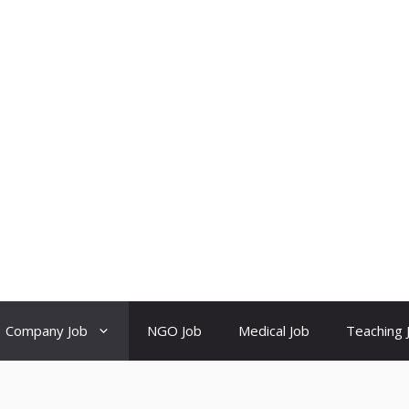
Company Job
NGO Job
Medical Job
Teaching 