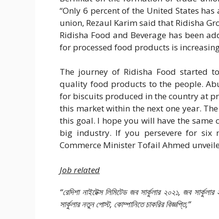
“Only 6 percent of the United States has 
union, Rezaul Karim said that Ridisha Grou
Ridisha Food and Beverage has been ad
for processed food products is increasing
The journey of Ridisha Food started 
quality food products to the people. Abu
for biscuits produced in the country at p
this market within the next one year. The 
this goal. I hope you will have the same 
big industry. If you persevere for six 
Commerce Minister Tofail Ahmed unveiled
Job related
“রেদিশা নাইটেক্স লিমিটেড জব সার্কুলার ২০২১, জব সার্কুলার 
সার্কুলার নতুন পোস্ট, কোম্পানিতে চাকরির বিজ্ঞপ্তি,”