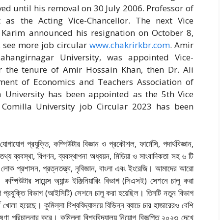
ed until his removal on 30 July 2006. Professor of
 as the Acting Vice-Chancellor. The next Vice
M. Karim announced his resignation on October 8,
 see more job circular
www.chakrirkbr.com
. Amir
Jahangirnagar University, was appointed Vice-
 the tenure of Amir Hossain Khan, then Dr. Ali
tment of Economics and Teachers Association of
la University has been appointed as the 5th Vice
 Comilla University job Circular 2023 has been
গাযোগ প্রযুক্তি, কম্পিউটার বিজ্ঞান ও প্রকৌশল, ফার্মেসি, পদার্থবিজ্ঞান,
 তথ্য ব্যবস্থা, বিপণন, ব্যবস্থাপনা অধ্যয়ন, মিডিয়া ও সাংবাদিকতা সহ ৬ টি
লোক প্রশাসন, প্রত্নতত্ত্ব, নৃবিজ্ঞান, বাংলা এবং ইংরেজি। আমাদের আরো
ম্পিউটার সায়েন্স অ্যান্ড ইঞ্জিনিয়ারিং বিভাগ (সিএসই) সেশনে চালু করা
গ প্রযুক্তি বিভাগ (আইসিটি) সেশনে চালু করা হয়েছিল। তিনটি নতুন বিভাগ
ে খোলা হয়েছে। কুমিল্লা বিশ্ববিদ্যালয়ে বিভিন্ন ব্যাচে চার হাজারেরও বেশি
েষণা পরিচালনার করে। কুমিল্লা বিশ্ববিদ্যালয় নিয়োগ বিজ্ঞপ্তি ২০২৩ দেখে