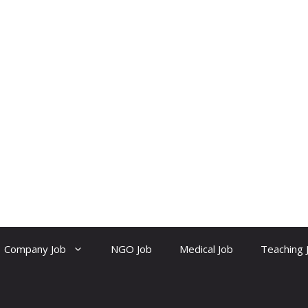
Company Job
NGO Job
Medical Job
Teaching 