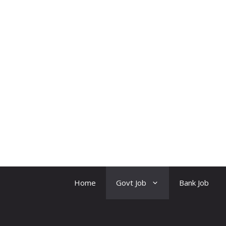
Skip
to
content
CKBR
Home
Govt Job
Bank Job