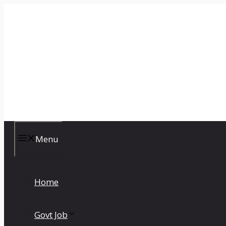
Skip
to
content
CKBR
Menu
Home
Govt Job