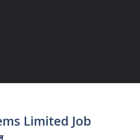
ems Limited Job
ল