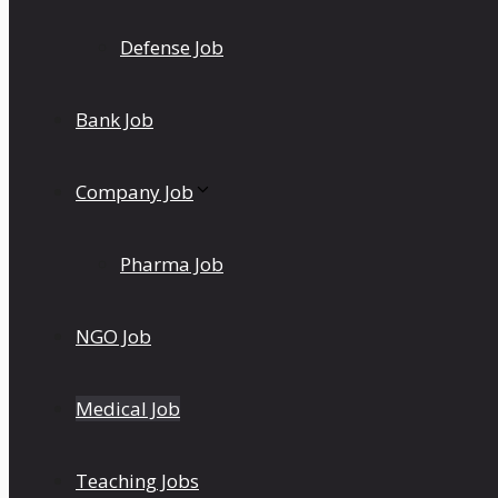
Defense Job
Bank Job
Company Job
Pharma Job
NGO Job
Medical Job
Teaching Jobs