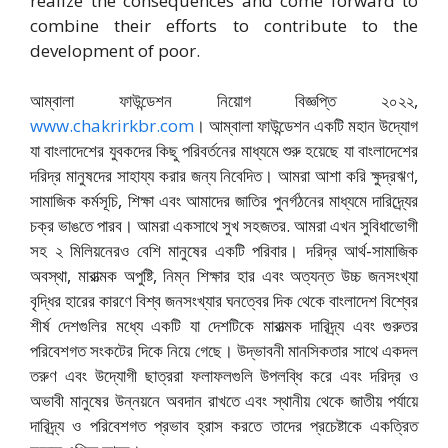
realize the consequences and come forward to
combine their efforts to contribute to the
development of poor.
আম্বালা ফাউন্ডেশন নিয়োগ বিজ্ঞপ্তি ২০২২,
www.chakrirkbr.com
। আম্বালা ফাউন্ডেশন একটি মহান উদ্যোগ
যা বাংলাদেশের যুবকদের কিছু পরিবর্তনের মাধ্যমে শুরু হয়েছে যা বাংলাদেশের
দরিদ্র মানুষদের সাহায্য করার জন্য নিবেদিত। আমরা আশা করি ক্ষুদ্রঋণ,
সামাজিক কর্মসূচি, শিক্ষা এবং আমাদের জাতির পুনর্গঠনের মাধ্যমে দারিদ্র্যের
চক্র ভাঙতে পারব। আমরা একসাথে সুখ সহজতর. আমরা এখন সুবিধাভোগী
সহ ২ মিলিয়নেরও বেশি মানুষের একটি পরিবার। দরিদ্র আর্থ-সামাজিক
অবস্থা, মারাত্মক অপুষ্টি, নিম্ন শিক্ষার হার এবং অত্যন্ত উচ্চ জনসংখ্যা
বৃদ্ধির হারের কারণে বিশ্ব জনসংখ্যার ঘনত্বের দিক থেকে বাংলাদেশ বিশ্বের
শীর্ষ দেশগুলির মধ্যে একটি যা দেশটিকে মারাত্মক দারিদ্র্য এবং গুরুতর
পরিবেশগত সংকটের দিকে নিয়ে গেছে। উদ্ভাবনী মানসিকতার সাথে একদল
তরুণ এবং উদ্যোগী ছাত্ররা ফলাফলগুলি উপলব্ধি করে এবং দরিদ্র ও
অভাবী মানুষের উন্নয়নে অবদান রাখতে এবং স্থানীয় থেকে জাতীয় পর্যায়ে
দারিদ্র্য ও পরিবেশগত প্রভাব হ্রাস করতে তাদের প্রচেষ্টাকে একত্রিত