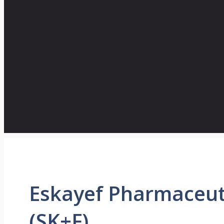
Eskayef Pharmaceuti
(SK+F)