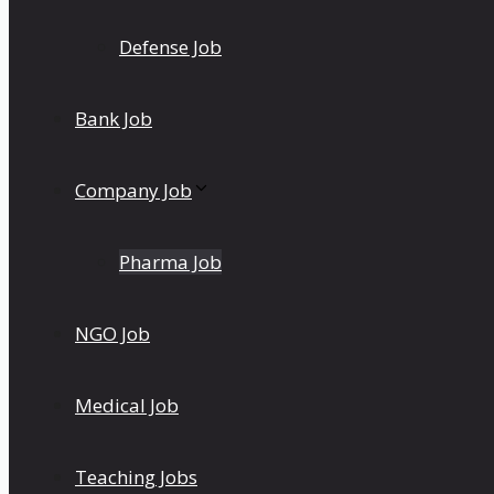
Defense Job
Bank Job
Company Job
Pharma Job
NGO Job
Medical Job
Teaching Jobs