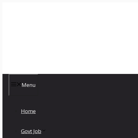
Skip
to
content
CKBR
Menu
Home
Govt Job