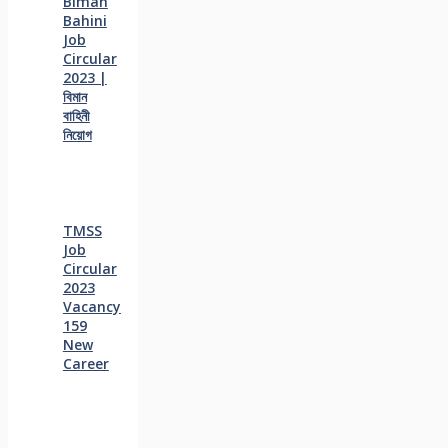
Biman
Bahini
Job
Circular
2023 |
বিমান
বাহিনী
নিয়োগ
TMSS
Job
Circular
2023
Vacancy
159
New
Career