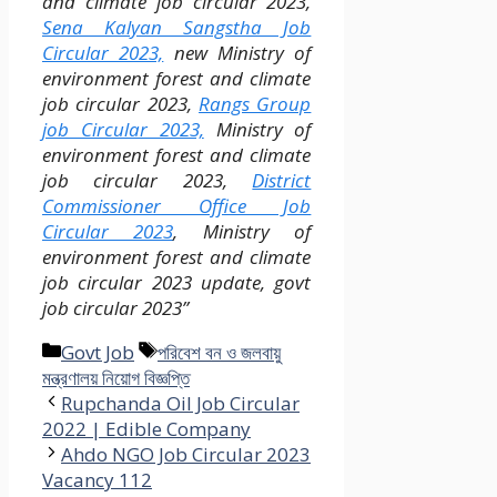
and climate job circular 2023,
Sena Kalyan Sangstha Job
Circular 2023,
new Ministry of
environment forest and climate
job circular 2023,
Rangs Group
job Circular 2023,
Ministry of
environment forest and climate
job circular 2023,
District
Commissioner Office Job
Circular 2023
, Ministry of
environment forest and climate
job circular 2023 update, govt
job circular 2023”
Categories
Tags
Govt Job
পরিবেশ বন ও জলবায়ু
মন্ত্রণালয় নিয়োগ বিজ্ঞপ্তি
Rupchanda Oil Job Circular
2022 | Edible Company
Ahdo NGO Job Circular 2023
Vacancy 112