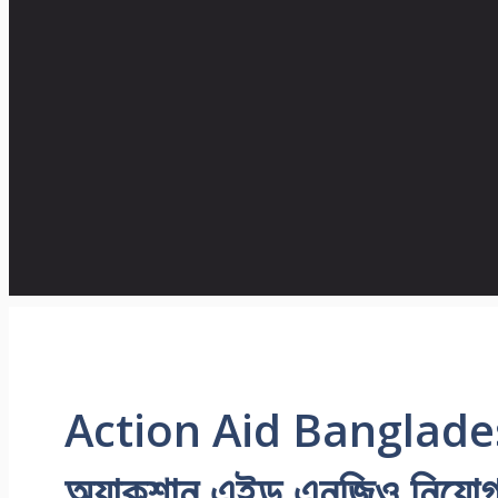
Action Aid Banglades
অ্যাকশান এইড এনজিও নিয়ো