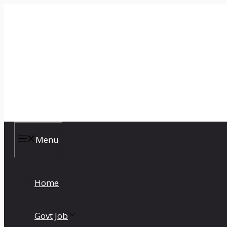
Skip
to
content
CKBR
Menu
Home
Govt Job