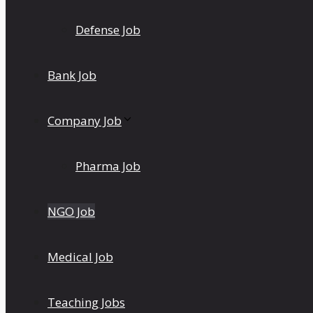
Defense Job
Bank Job
Company Job
Pharma Job
NGO Job
Medical Job
Teaching Jobs