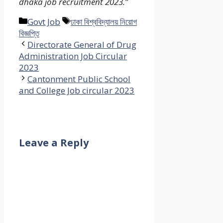
dhaka job recruitment 2023.”
Categories
Tags
Govt Job
ঢাকা বিশ্ববিদ্যালয় নিয়োগ
বিজ্ঞপ্তি
Directorate General of Drug
Administration Job Circular
2023
Cantonment Public School
and College Job circular 2023
Leave a Reply