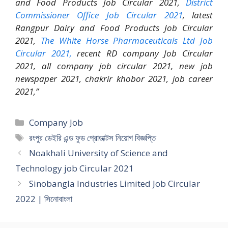
and Food Products Job Circular 2021,
District
Commissioner Office Job Circular 2021
, latest
Rangpur Dairy and Food Products Job Circular
2021,
The White Horse Pharmaceuticals Ltd Job
Circular 2021,
recent RD company Job Circular
2021, all company job circular 2021, new job
newspaper 2021, chakrir khobor 2021, job career
2021,”
Categories
Company Job
Tags
রংপুর ডেইরি এন্ড ফুড প্রোডাক্টস নিয়োগ বিজ্ঞপ্তি
Noakhali University of Science and
Technology job Circular 2021
Sinobangla Industries Limited Job Circular
2022 | সিনোবাংলা