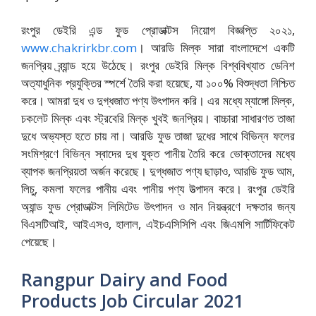
রংপুর ডেইরি এন্ড ফুড প্রোডাক্টস নিয়োগ বিজ্ঞপ্তি ২০২১,
www.chakrirkbr.com
। আরডি মিল্ক সারা বাংলাদেশে একটি
জনপ্রিয় ব্র্যান্ড হয়ে উঠেছে। রংপুর ডেইরি মিল্ক বিশ্ববিখ্যাত ডেনিশ
অত্যাধুনিক প্রযুক্তির স্পর্শে তৈরি করা হয়েছে, যা ১০০% বিশুদ্ধতা নিশ্চিত
করে। আমরা দুধ ও দুগ্ধজাত পণ্য উৎপাদন করি। এর মধ্যে ম্যাঙ্গো মিল্ক,
চকলেট মিল্ক এবং স্ট্রবেরি মিল্ক খুবই জনপ্রিয়। বাচ্চারা সাধারণত তাজা
দুধে অভ্যস্ত হতে চায় না। আরডি ফুড তাজা দুধের সাথে বিভিন্ন ফলের
সংমিশ্রণে বিভিন্ন স্বাদের দুধ যুক্ত পানীয় তৈরি করে ভোক্তাদের মধ্যে
ব্যাপক জনপ্রিয়তা অর্জন করেছে। দুগ্ধজাত পণ্য ছাড়াও, আরডি ফুড আম,
লিচু, কমলা ফলের পানীয় এবং পানীয় পণ্য উত্পাদন করে। রংপুর ডেইরি
অ্যান্ড ফুড প্রোডাক্টস লিমিটেড উৎপাদন ও মান নিয়ন্ত্রণে দক্ষতার জন্য
বিএসটিআই, আইএসও, হালাল, এইচএসিসিপি এবং জিএমপি সার্টিফিকেট
পেয়েছে।
Rangpur Dairy and Food
Products Job Circular 2021