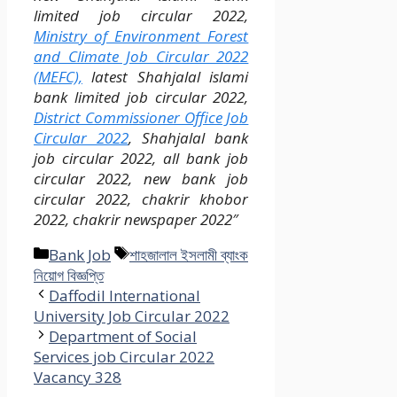
limited job circular 2022,
Ministry of Environment Forest
and Climate Job Circular 2022
(MEFC),
latest Shahjalal islami
bank limited job circular 2022,
District Commissioner Office Job
Circular 2022
, Shahjalal bank
job circular 2022, all bank job
circular 2022, new bank job
circular 2022, chakrir khobor
2022, chakrir newspaper 2022″
Categories
Tags
Bank Job
শাহজালাল ইসলামী ব্যাংক
নিয়োগ বিজ্ঞপ্তি
Daffodil International
University Job Circular 2022
Department of Social
Services job Circular 2022
Vacancy 328