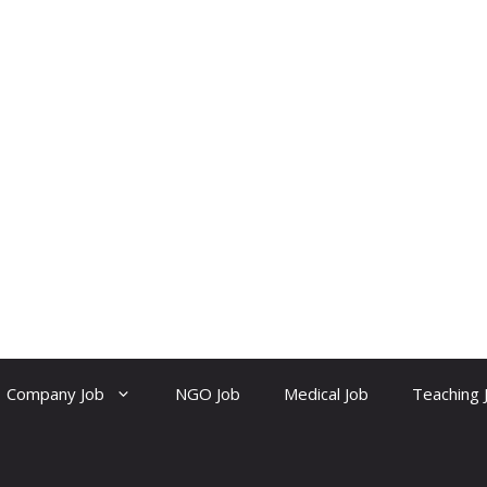
Company Job
NGO Job
Medical Job
Teaching 