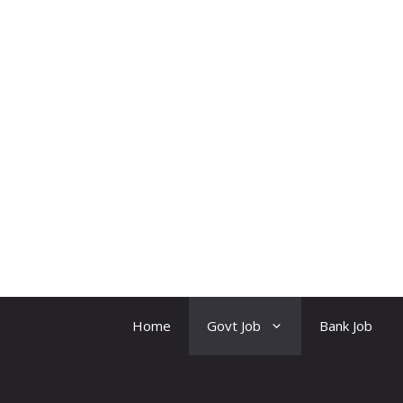
Skip
to
content
CKBR
Home
Govt Job
Bank Job