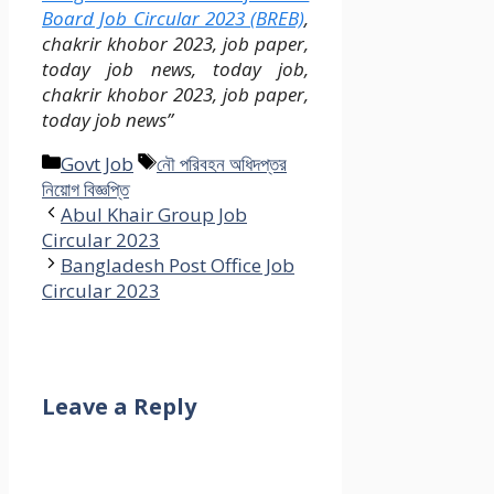
Board Job Circular 2023 (BREB)
,
chakrir khobor 2023, job paper,
today job news, today job,
chakrir khobor 2023, job paper,
today job news”
Categories
Tags
Govt Job
নৌ পরিবহন অধিদপ্তর
নিয়োগ বিজ্ঞপ্তি
Abul Khair Group Job
Circular 2023
Bangladesh Post Office Job
Circular 2023
Leave a Reply