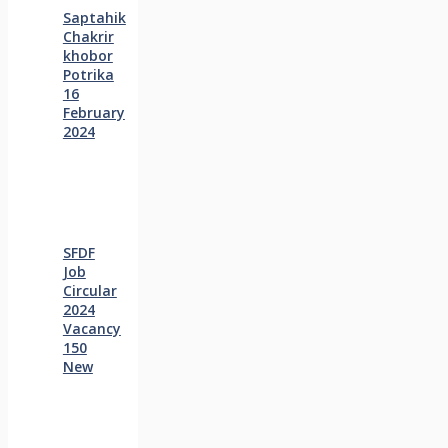
Saptahik
Chakrir
khobor
Potrika
16
February
2024
SFDF
Job
Circular
2024
Vacancy
150
New