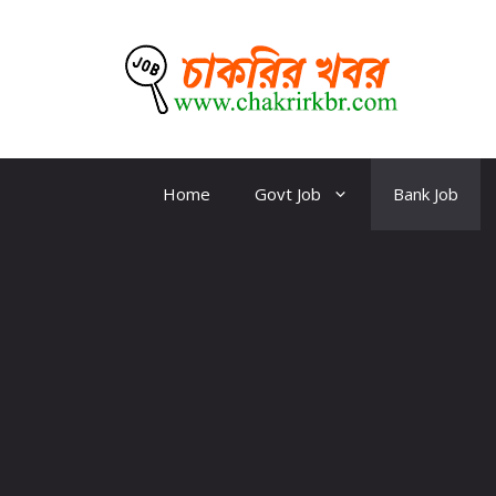
Skip
to
content
CKBR
Home
Govt Job
Bank Job