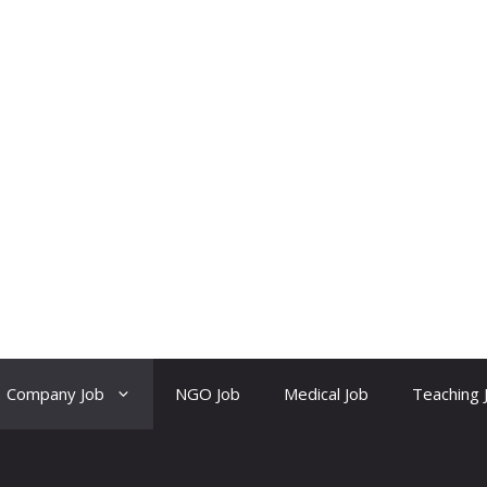
Company Job
NGO Job
Medical Job
Teaching 