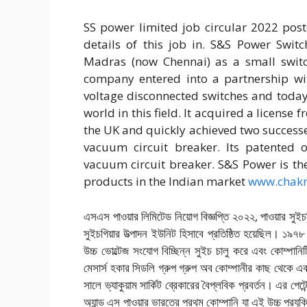
SS power limited job circular 2022 pos
details of this job in. S&S Power Swit
Madras (now Chennai) as a small switc
company entered into a partnership wi
voltage disconnected switches and today
world in this field. It acquired a licens
the UK and quickly achieved two successe
vacuum circuit breaker. Its patented o
vacuum circuit breaker. S&S Power is the
products in the Indian market
www.chakr
এসএস পাওয়ার লিমিটেড নিয়োগ বিজ্ঞপ্তি ২০২২, পাওয়ার সুই
সুইচগিয়ার উত্পাদন ইউনিট হিসাবে প্রতিষ্ঠিত হয়েছিল। ১৯
উচ্চ ভোল্টেজ সংযোগ বিচ্ছিন্ন সুইচ চালু করে এবং কোম্পানি
মেসার্স হকার সিডলি গ্রুপ গ্রুপ অব কোম্পানীর কাছ থেকে 
সালে ভ্যাকুয়াম সার্কিট ব্রেকারের বৈপ্লবিক প্রবর্তন। এর পেটেন
অ্যান্ড এস পাওয়ার ভারতের প্রথম কোম্পানি যা এই উচ্চ প্রযুক